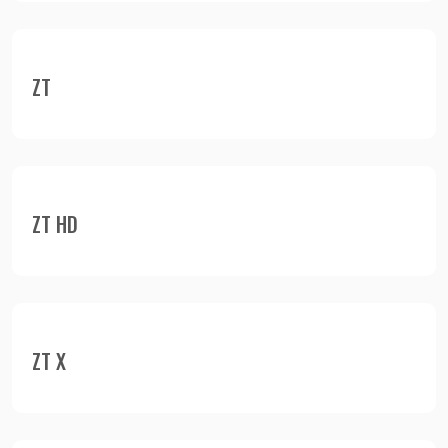
ZT
ZT HD
ZT X