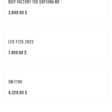
BIGY FACTORY 190 DAYTONA MX
3,899.99
$
LITE F125 2022
1,499.00
$
SM F190
4,329.99
$