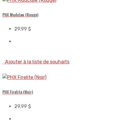
PHX Mudclaw (Rouge)
29.99
$
Ajouter à la liste de souhaits
PHX Firelite (Noir)
29.99
$