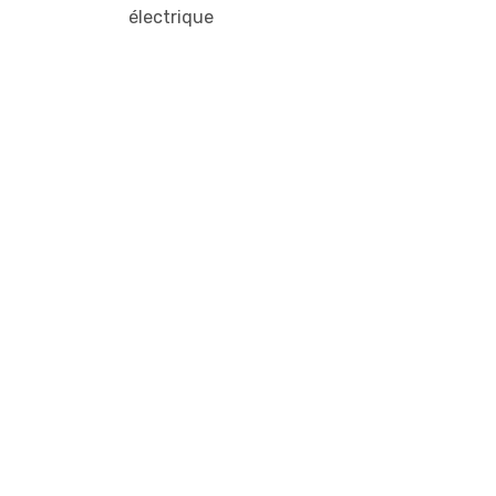
électrique
3
vitesses
réglables
Marque :
YCF
Type :
Dirt
Niveau :
Enfants,